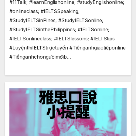
#11Talk; #learnEnglishonline; #studyEnglishonline;
#onlineclass; #IELTSSpeaking;
#StudyIELTSinPines; #StudyIELTSonline;
#StudyIELTSinthePhilippines; #IELTSonline;
#IELTSonlineclass; #IELTSlessons; #IELTStips
#LuyệnthiIELTStrựctuyến #Tiếnganhgiaotiếponline
#Tiếnganhchongườimớib…