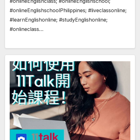
#onlineEnglishclass; #onlineEnglishschool;
#onlineEnglishschoolPhilippines; #liveclassonline;
#learnEnglishonline; #studyEnglishonline;
#onlineclass…