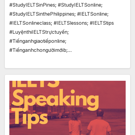
#StudyIELTSinPines; #StudyIELTSonline;
#StudyIELTSinthePhilippines; #IELTSonline;
#IELTSonlineclass; #IELTSlessons; #IELTStips
#LuyệnthiIELTStrựctuyến;
#Tiếnganhgiaotiếponline;
#Tiếnganhchongườimớib;…