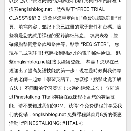
以按照以下快速簡便的步驟輕鬆預訂免費的示例課程 1.
搜索englishblog.net，然後點下“FREE TRIAL
CLASS”按鍵 2. 這會將您重定向到“免費試聽課註冊”首
頁。填寫內容，並記下您已註冊的電子郵件和密碼。這
些將是您的試用課程的登錄詳細訊息。 填寫表格，並
確保點擊同意條款和條件等。點擊 “REGISTER”。 您
現在已成功註冊! 您將收到關於此的電子郵件通知。 點
擊englishblog.net鏈接以繼續登錄。 恭喜！您現在已
經邁出了提高英語技能的第一步！現在是時候與我們專
業的老師一起線上學習英語了。怎麼樣？點擊此處了解
方法！ 不间断的学习英语！永远的继续成长！ 立即通
过Pinestalking-11talk英语在线课程提高您的英语技
能。请不要错过我们的DM。获得1个免费课程并享受我
们的促销：englishblog.net 免費課程與首月8折的優惠
活動! #PINESTALKING; #11TALK;