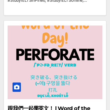
#StudyIELTSinPines; #StudyIELTSonline;…
跟我們一起學英文！ | Word of the