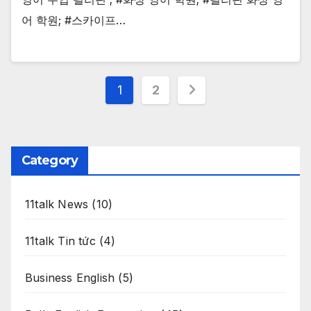
어 학원; #스카이프…
Posts
1
2
pagination
Category
11talk News
(10)
11talk Tin tức
(4)
Business English
(5)