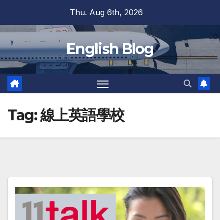
Skip
Thu. Aug 6th, 2026
to
content
English Blog
Tag:
線上英語學校