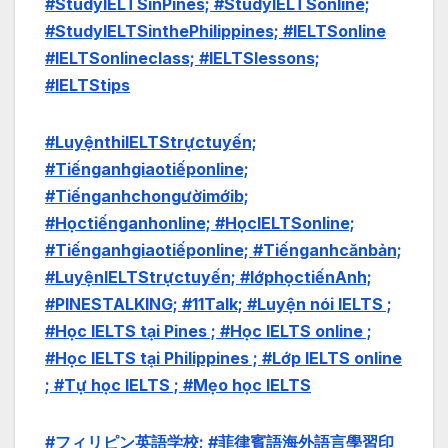
#StudyIELTSinPines; #StudyIELTSonline;
#StudyIELTSinthePhilippines; #IELTSonline
#IELTSonlineclass; #IELTSlessons;
#IELTStips
#LuyệnthiIELTStrựctuyến;
#Tiếnganhgiaotiếponline;
#Tiếnganhchongườimớib;
#Họctiếnganhonline; #HọcIELTSonline;
#Tiếnganhgiaotiếponline; #Tiếnganhcănbản;
#LuyệnIELTStrựctuyến;
#lớphọctiếnAnh;
#PINESTALKING; #11Talk; #Luyện nói IELTS ;
#Học IELTS tại Pines ; #Học IELTS online ;
#Học IELTS tại Philippines ; #Lớp IELTS online
; #Tự học IELTS ; #Mẹo học IELTS
#フィリピン英語学校; #菲律賓語海外語言學習印