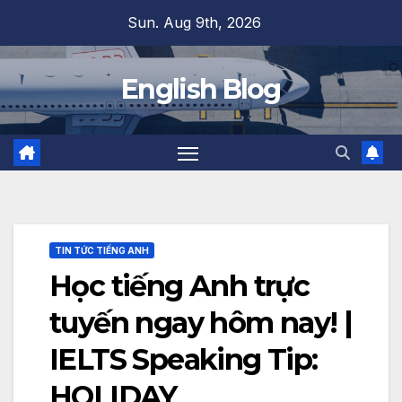
Skip
Sun. Aug 9th, 2026
to
content
English Blog
TIN TỨC TIẾNG ANH
Học tiếng Anh trực
tuyến ngay hôm nay! |
IELTS Speaking Tip:
HOLIDAY