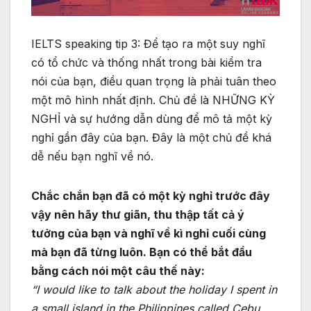
IELTS speaking tip 3: Để tạo ra một suy nghĩ
có tổ chức và thống nhất trong bài kiểm tra
nói của bạn, điều quan trọng là phải tuân theo
một mô hình nhất định. Chủ đề là NHỮNG KỲ
NGHỈ và sự hướng dẫn dùng để mô tả một kỳ
nghỉ gần đây của bạn. Đây là một chủ đề khá
dễ nếu bạn nghĩ về nó.
Chắc chắn bạn đã có một kỳ nghỉ trước đây
vậy nên hãy thư giãn, thu thập tất cả ý
tưởng của bạn và nghĩ về kì nghỉ cuối cùng
mà bạn đã từng luôn. Bạn có thể bắt đầu
bằng cách nói một câu thế này:
“I would like to talk about the holiday I spent in
a small island in the Philippines called Cebu