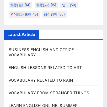
雅思口語
(14)
雅思技巧
(15)
영어
(50)
영어회화 표현
(18)
화상영어
(30)
Latest Article
BUSINESS ENGLISH AND OFFICE
VOCABULARY
ENGLISH LESSONS RELATED TO ART
VOCABULARY RELATED TO RAIN
VOCABULARY FROM STRANGER THINGS
LEARN ENGLISH ONLINE: SUMMER