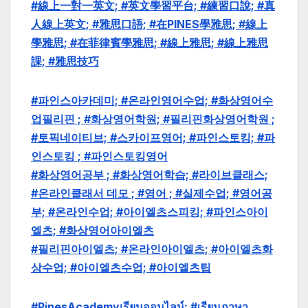
#線上一對一英文; #英文學習平台; #練習口說; #真
人線上英文; #雅思口語; #在PINES學雅思; #線上
學雅思; #在菲律賓學雅思; #線上雅思; #線上雅思
課; #雅思技巧
#파인스아카데미; #온라인영어수업; #화상영어수
업필리핀 ; #화상영어학원; #필리핀화상영어학원 ;
#토픽네이티브; #스카이프영어; #파인스토킹; #파
인스토킹 ; #파인스토킹영어
#화상영어공부 ; #화상영어학습; #라이브클래스;
#온라인클래서 데모 ; #영어 ; #실제수업; #영어공
부; #온라인수업; #아이엘츠스피킹; #파인스아이
엘츠; #화상영어아이엘츠
#필리핀아이엘츠; #온라인아이엘츠; #아이엘츠화
상수업; #아이엘츠수업; #아이엘츠팁
#PinesAcademyเรียนออนไลน์; #เรียนภาษา