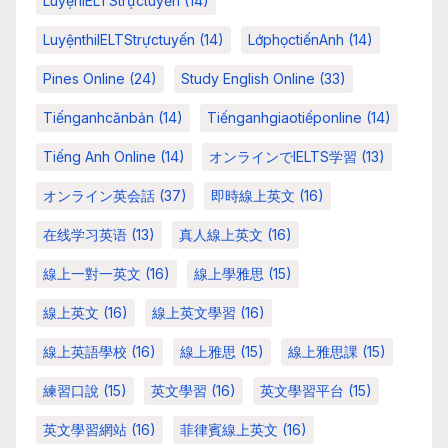
LuyệnIELTStrựctuyến
(14)
LuyệnthiIELTStrựctuyến
(14)
LớphọctiếnAnh
(14)
Pines Online
(24)
Study English Online
(33)
Tiếnganhcănbản
(14)
Tiếnganhgiaotiếponline
(14)
Tiếng Anh Online
(14)
オンラインでIELTS学習
(13)
オンライン英会話
(37)
即時線上英文
(16)
在线学习英语
(13)
真人線上英文
(16)
線上一對一英文
(16)
線上學雅思
(15)
線上英文
(16)
線上英文學習
(16)
線上英語學校
(16)
線上雅思
(15)
線上雅思課
(15)
練習口說
(15)
英文學習
(16)
英文學習平台
(15)
英文學習網站
(16)
菲律賓線上英文
(16)