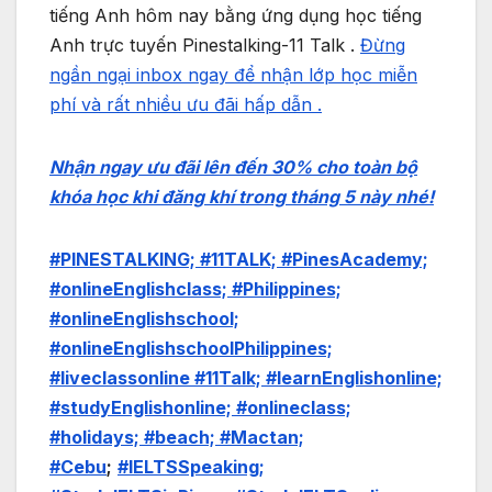
tiếng Anh hôm nay bằng ứng dụng học tiếng
Anh trực tuyến Pinestalking-11 Talk .
Đừng
ngần ngại inbox ngay để nhận lớp học miễn
phí và rất nhiều ưu đãi hấp dẫn .
Nhận ngay ưu đãi lên đến 30% cho toàn bộ
khóa học khi đăng khí trong tháng 5 này nhé!
#PINESTALKING; #11TALK; #PinesAcademy;
#onlineEnglishclass; #Philippines;
#onlineEnglishschool;
#onlineEnglishschoolPhilippines;
#liveclassonline #11Talk; #learnEnglishonline;
#studyEnglishonline; #onlineclass;
#holidays; #beach; #Mactan;
#Cebu
;
#IELTSSpeaking;