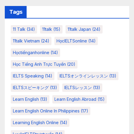
Tags
11 Talk
(34)
11talk
(15)
11talk Japan
(24)
11talk Vietnam
(24)
HọcIELTSonline
(14)
Họctiếnganhonline
(14)
Học Tiếng Anh Trực Tuyến
(20)
IELTS Speaking
(14)
IELTSオンラインレッスン
(13)
IELTSスピーキング
(13)
IELTSレッスン
(13)
Learn English
(13)
Learn English Abroad
(15)
Learn English Online In Philippines
(17)
Learning English Online
(14)