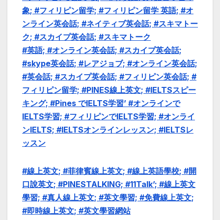
象; #フィリピン留学; #フィリピン留学 英語; #オ
ンライン英会話; #ネイティブ英会話; #スキマトー
ク; #スカイプ英会話; #スキマトーク
#英語; #オンライン英会話; #スカイプ英会話;
#skype英会話; #レアジョブ; #オンライン英会話;
#英会話; #スカイプ英会話; #フィリピン英会話; #
フィリピン留学; #PINES線上英文; #IELTSスピー
キング; #Pines でIELTS学習’ #オンラインで
IELTS学習; #フィリピンでIELTS学習; #オンライ
ンIELTS; #IELTSオンラインレッスン; #IELTSレ
ッスン
#線上英文; #菲律賓線上英文; #線上英語學校; #開
口說英文; #PINESTALKING; #11Talk’; #線上英文
學習; #真人線上英文; #英文學習; #免費線上英文;
#即時線上英文; #英文學習網站